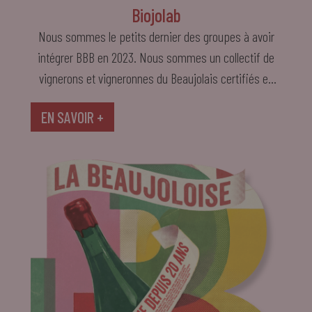
Biojolab
Nous sommes le petits dernier des groupes à avoir
intégrer BBB en 2023. Nous sommes un collectif de
vignerons et vigneronnes du Beaujolais certifiés en
Agriculture Biologique. Nous oeuvrons au quotidien
EN SAVOIR +
pour vous proposer des vins sincères et authentiques.
Nous sommes résolus à Bien Boire en Beaujolais.
Venez nous rendre visite à la Grange Charton (Régnié
Durette) ! Dégustation le dimanche Dégustation et
banquet vigneron fait maison le lundi midi …