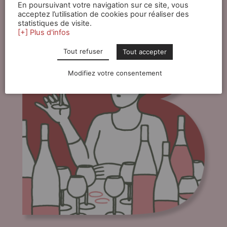
travaillés en bio, biodynamie ou en raisonné, vous
En poursuivant votre navigation sur ce site, vous
acceptez l’utilisation de cookies pour réaliser des
trouverez chez nous votre bonheur.
statistiques de visite.
[+] Plus d'infos
Tout refuser
Tout accepter
Modifiez votre consentement