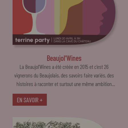
Beaujol'Wines
La Beaujol’Wines a été créée en 2015 et c’est 26
vignerons du Beaujolais, des savoirs faire variés, des
histoires à raconter et surtout une même ambition
faire rêver les amateurs avec de bons vins du
EN SAVOIR +
Beaujolais dans le respect des traditions. Ici pas
d’étiquettes, juste des domaines connus ou moins
connus, des étoiles montantes et sans doute la
promesse de belles rencontres autour d’un verre. Alors